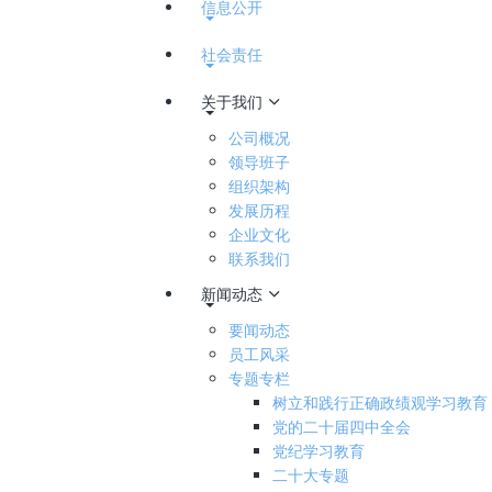
信息公开
社会责任
关于我们
公司概况
领导班子
组织架构
发展历程
企业文化
联系我们
新闻动态
要闻动态
员工风采
专题专栏
树立和践行正确政绩观学习教育
党的二十届四中全会
党纪学习教育
二十大专题