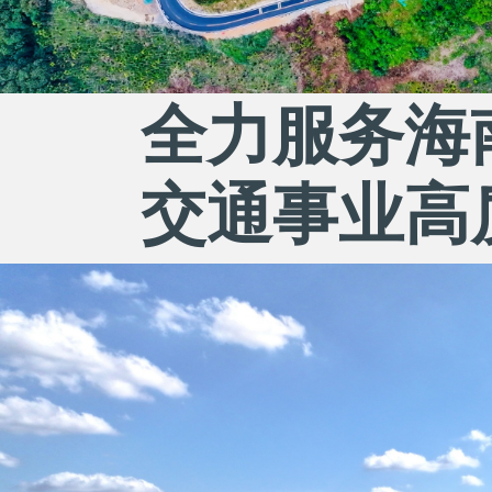
全力服务海
交通事业高