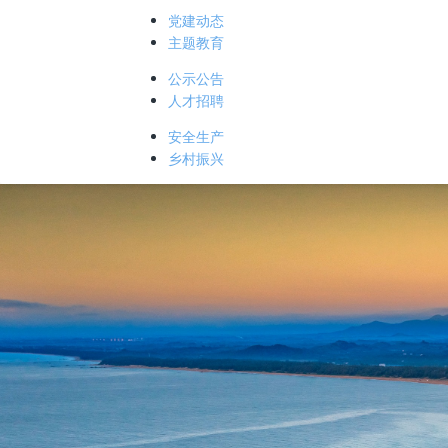
党建动态
主题教育
公示公告
人才招聘
安全生产
乡村振兴