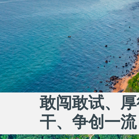
敢闯敢试、厚
干、争创一流