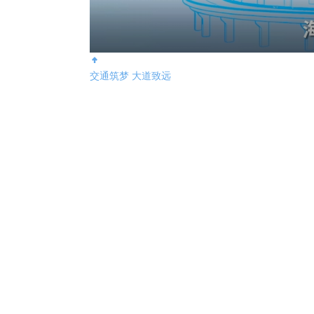
交通筑梦 大道致远