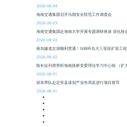
2026-08-04
海南交通集团召开汛期安全防范工作调度会
2026-08-03
海南交通集团赴海南大学开展专题调研座谈 深化校
2026-08-03
南岛隧道左洞顺利贯通！G98环岛大三亚段扩容工程
2026-08-02
陈长征列席旁听海南路桥党委理论学习中心组 （扩
2026-08-01
胡东带队赴定安县谋划产业布局及进行项目督导
2026-08-01