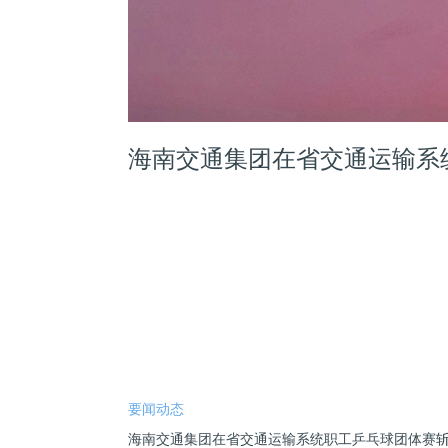
海南交通集团在省交通运输系
要闻动态
海南交通集团在省交通运输系统职工乒乓球团体赛