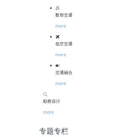
数智交通
more
低空交通
more
交通融合
more
勘察设计
more
专题专栏