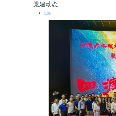
党建动态
全部